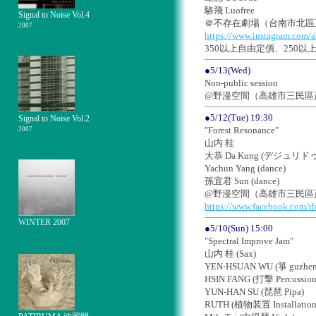
駱飛 Luofree
Signal to Noise Vol.4
＠不存在劇場（台南市北區正覺街
2007
https://www.instagram.com/
350以上自由定價、250以
●5/13(Wed)
Non-public session
@野漫空間（高雄市三民區正
●5/12(Tue) 19:30
Signal to Noise Vol.2
"Forest Resonance"
2007
山内 桂
大恭 Da Kung (デジュリドゥ e
Yachun Yang (dance)
孫宜君 Sun (dance)
@野漫空間（高雄市三民區正
https://www.facebook.com/t
WINTER 2007
●5/10(Sun) 15:00
"Spectral Improve Jam"
山内 桂 (Sax)
YEN-HSUAN WU (箏 guzhen
HSIN FANG (打撃 Percussion
YUN-HAN SU (琵琶 Pipa)
RUTH (植物装置 Installation