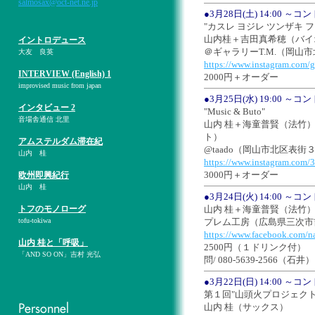
salmosax@oct-net.ne.jp
●3月28日(土) 14:00 
"カスレ ヨジレ ツンザキ 
山内桂＋吉田真希穂（バイ
イントロデュース
＠ギャラリーT.M.（岡山市
大友 良英
https://www.instagram.com/g
INTERVIEW (English) 1
2000円＋オーダー
improvised music from japan
●3月25日(水) 19:00 
インタビュー 2
"Music & Buto"
音場舎通信 北里
山内 桂＋海童普賢（法竹
ト）
アムステルダム滞在紀
@taado（岡山市北区表
山内 桂
https://www.instagram.com
3000円＋オーダー
欧州即興紀行
山内 桂
●3月24日(火) 14:00 
トフのモノローグ
山内 桂＋海童普賢（法竹
tofu-tokiwa
プレム工房（広島県三次市吉
https://www.facebook.com/na
山内 桂と「呼吸」
2500円（１ドリンク付）
「AND SO ON」吉村 光弘
問/ 080-5639-2566（石井）
●3月22日(日) 14:00 
第１回"山頭火プロジェクト
山内 桂（サックス）