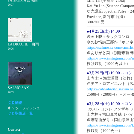
PATIRUMA 波照間
Mila Tai (中提琴 Viola)
2007
Kai-Yu Lin (Science Compon
＠光譜丘/Spectral Pulse（242/N
Province, 新竹市 台湾）
300-500元
●4月25日(土) 14:00
映画上映＋サックスソロ
水の叙情詩三部作「ホフネ
LA DRACHE 白雨
https://salmosax.com/cnm.h
2006
＠ありがと菜（別府市堀田町
https://www.instagram.com/m
投げ銭制（1000円以上）
●3月29日(日) 19:00 
山内 桂＋海童普賢（法竹
＠テアトロアビエルト（広島市
SALMO SAX
https://cafe-abierto.sakura.ne
2003
2500円（2000円）＋オー
ＣＤ解説
●3月28日(土) 19:00 
キャットフィッシュ
"カスレ ヨジレ ツンザキ 
ＣＤ取扱店一覧
山内桂＋吉田真希穂（バイ
＠喫茶曲がり（岡山県津山市
https://www.instagram.com/k
Contact
投銭制（1000円～）