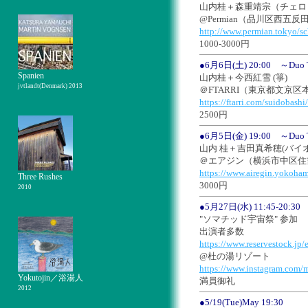
山内桂＋森重靖宗（チェロ
@Permian（品川区西五反田3
http://www.permian.tokyo/sc
1000-3000円
●6月6日(土) 20:00 ～Duo 
Spanien
山内桂＋今西紅雪 (箏)
jvtlandt(Denmark) 2013
＠FTARRI（東京都文京区本郷
https://ftarri.com/suidobashi/
2500円
●6月5日(金) 19:00 ～Duo 
山内 桂＋吉田真希穂(バイ
＠エアジン（横浜市中区住吉
https://www.airegin.yokoha
Three Rushes
3000円
2010
●5月27日(水) 11:45-20:30
"ソマチッド宇宙祭" 参加
出演者多数
https://www.reservestock.jp
@杜の湯リゾート
https://www.instagram.com/m
Yokutojin／浴湯人
満員御礼
2012
●5/19(Tue)May 19:30