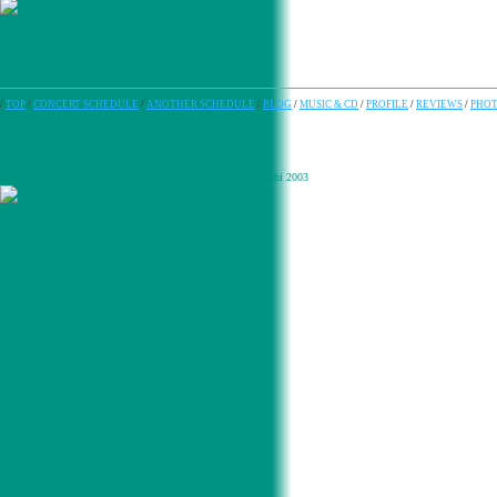
/
TOP
/
CONCERT SCHEDULE
/
ANOTHER SCHEDULE
/
BLOG
/
MUSIC & CD
/
PROFILE
/
REVIEWS
/
PHO
© Katsura Yamauchi 2003
Salmo Fishing Association