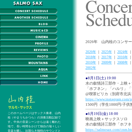
2026年 山内桂のコン
2026年
｜
2025年
｜
2024年
2018年
｜
2017年
｜
2016年
2010年
｜
2009年
｜
2008年
2002年
●8月1日(土) 19:00
水の叙情詩三部作・上映＋
「ホフネン」「ハルリ」「
@喫茶ピリカ（別府市北浜1-
https://www.instagram.com/pi
1500円（学生1000円/
このホームページはサックス奏者、山内
●6月19日(金) 18:00
桂（やまうちかつら）の演奏活動記録で
映画上映＋サックスソロ
す。中央の音楽シーンからは遠く離れた
水の叙情詩三部作「ホフネ
地で、長い時間をかけて独自の瑞々しい
https://salmosax.com/cnm.h
音楽を醸し、比類なき独特のサウンドと