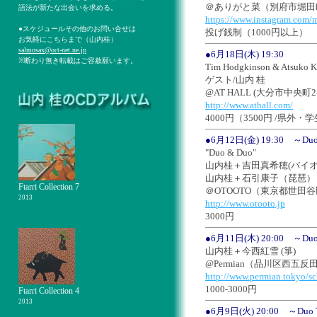
＠ありがと菜（別府市堀田町
語法が新たな出会いを求める。
https://www.instagram.com/m
●スケジュールその他のお問い合せは
投げ銭制（1000円以上）
お気軽にこちらまで（山内桂）
salmosax@oct-net.ne.jp
●6月18日(木) 19:30
※断わり無き転載はご容赦願います。
Tim Hodgkinson & Atsuko 
ゲスト/山内 桂
@AT HALL (大分市中央町2-6-
http://www.athall.com/
4000円（3500円 /県外・
●6月12日(金) 19:30 ～Duo 
"Duo & Duo"
山内桂＋吉田真希穂(バイオ
山内桂＋石引康子（琵琶）
Ftarri Collection 7
＠OTOOTO（東京都世田谷区北沢
2013
http://www.otooto.jp
3000円
●6月11日(木) 20:00 ～Duo 
山内桂＋今西紅雪 (箏)
@Permian（品川区西五反田3
http://www.permian.tokyo/sc
1000-3000円
Ftarri Collection 4
2013
●6月9日(火) 20:00 ～Duo 