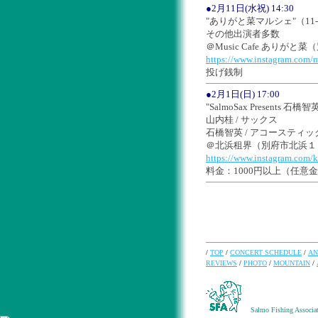
●2月11日(水祝) 14:30
"ありがと菜マルシェ"（11-2
その他出演者多数
＠Music Cafe ありがと
https://www.instagram.com/m
投げ銭制
●2月1日(日) 17:00
"SalmoSax Presents 石橋智
山内桂 / サックス
石橋智英 / アコースティ
＠北浜租界（別府市北浜１
https://www.instagram.com/k
料金：1000円以上（任意
/
TOP
/
CONCERT SCHEDULE
/
AN
REVIEWS
/
PHOTO
/
MOUNTAIN
/
Salmo Fishing Associat