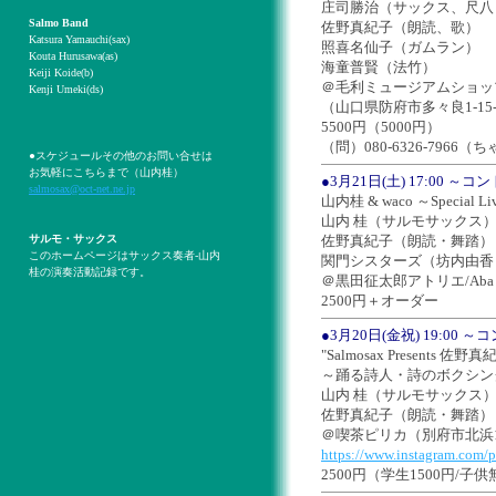
庄司勝治（サックス、尺八
Salmo Band
佐野真紀子（朗読、歌）
Katsura Yamauchi(sax)
照喜名仙子（ガムラン）
Kouta Hurusawa(as)
海童普賢（法竹）
Keiji Koide(b)
＠毛利ミュージアムショッ
Kenji Umeki(ds)
（山口県防府市多々良1-15
5500円（5000円）
（問）080-6326-796
●スケジュールその他のお問い合せは
お気軽にこちらまで（山内桂）
●3月21日(土) 17:00 
salmosax@oct-net.ne.jp
山内桂 & waco ～Special Li
山内 桂（サルモサックス
サルモ・サックス
佐野真紀子（朗読・舞踏）
このホームページはサックス奏者-山内
関門シスターズ（坊内由香
桂の演奏活動記録です。
＠黒田征太郎アトリエ/Aba
2500円＋オーダー
●3月20日(金祝) 19:00
"Salmosax Presents 佐野真
～踊る詩人・詩のボクシン
山内 桂（サルモサックス
佐野真紀子（朗読・舞踏）
＠喫茶ピリカ（別府市北浜1
https://www.instagram.com/pi
2500円（学生1500円/