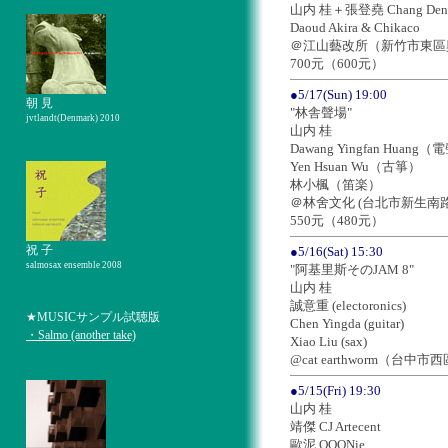
山内 桂＋張登堯 Chang Deng
Daoud Akira & Chikaco
＠江山藝改所（新竹市東區
700元（600元）
●5/17(Sun) 19:00
朝 見
"林舎聲場"
jvtlandt(Denmark) 2010
山内 桂
Dawang Yingfan Huang
Yen Hsuan Wu（古箏）
林小楓（笛楽）
＠林舍文化 (台北市新生南路一
550元（480元）
祝 子
●5/16(Sat) 15:30
salmosax ensemble 2008
"阿基里斯そのJAM 8"
山内 桂
誠意重 (electoronics)
★MUSICサンプル試聴版
Chen Yingda (guitar)
・Salmo (another take)
Xiao Liu (sax)
@cat earthworm（台中
●5/15(Fri) 19:30
山内 桂
靖傑 CJ Artecent
歐泥 OOONie