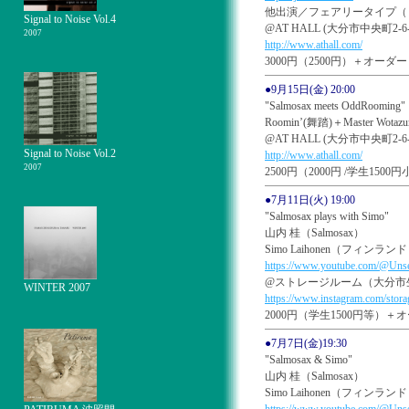
他出演／フェアリータイプ（ミド
Signal to Noise Vol.4
@AT HALL (大分市中央町2-6-4)
2007
http://www.athall.com/
3000円（2500円）＋オーダー
●9月15日(金) 20:00
"Salmosax meets OddRooming"
Roomin’(舞踏)＋Master Wotaz
@AT HALL (大分市中央町2-6-4)
Signal to Noise Vol.2
http://www.athall.com/
2007
2500円（2000円 /学生150
●7月11日(火) 19:00
"Salmosax plays with Simo"
山内 桂（Salmosax）
Simo Laihonen（フィン
https://www.youtube.com/@Uns
@ストレージルーム（大分市生石
WINTER 2007
https://www.instagram.com/stora
2000円（学生1500円等）＋
●7月7日(金)19:30
"Salmosax & Simo"
山内 桂（Salmosax）
Simo Laihonen（フィン