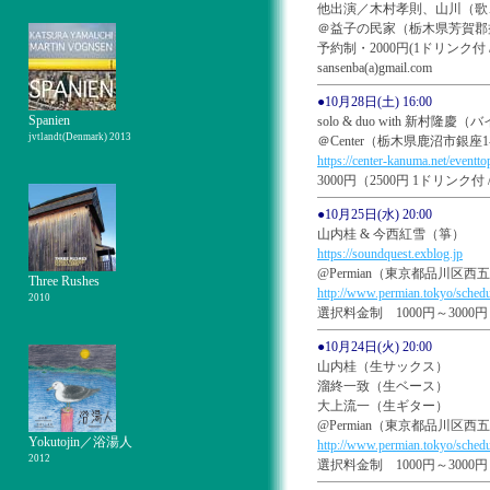
他出演／木村孝則、山川（歌
＠益子の民家（栃木県芳賀郡
予約制・2000円(1ドリンク付
sansenba(a)gmail.com
●10月28日(土) 16:00
Spanien
solo & duo with 新村隆慶
jvtlandt(Denmark) 2013
＠Center（栃木県鹿沼市銀座1-
https://center-kanuma.net/eventto
3000円（2500円 1ドリンク
●10月25日(水) 20:00
山内桂 & 今西紅雪（箏）
https://soundquest.exblog.jp
@Permian（東京都品川区西五反
Three Rushes
http://www.permian.tokyo/schedu
2010
選択料金制 1000円～3000円
●10月24日(火) 20:00
山内桂（生サックス）
溜終一致（生ベース）
大上流一（生ギター）
@Permian（東京都品川区西五反
Yokutojin／浴湯人
http://www.permian.tokyo/schedu
2012
選択料金制 1000円～3000円