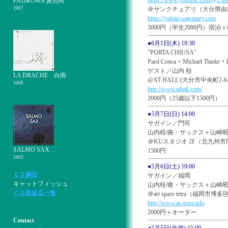
https://www.youtube.com/@Uns
PATIRUMA 波照間
2007
＠サンクチュアリ（大分県由
https://yufuin-sanctuary.com
3000円（学生2000円）宿泊＋8
●6月1日(木) 19:30
"PORTA CHIUSA"
Paed Conca + Michael Thieke +
ゲスト／山内 桂
LA DRACHE 白雨
@AT HALL (大分市中央町2-6-4)
2006
http://www.athall.com/
2000円（25歳以下1500円）
●5月7日(日) 14:00
サガイン／門司
山内桂/曲・サックス＋山崎昭
＠KUスタジオ 2F（北九州市
SALMO SAX
1500円
2003
●5月6日(土) 19:00
ＣＤ解説
サガイン／福岡
キャットフィッシュ
山内桂/曲・サックス＋山崎昭
ＣＤ取扱店一覧
＠art space tetra（福岡市博
http://www.as-tetra.info
2000円＋オーダー
Contact