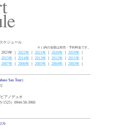
ートスケジュール
※ ( )内の金額は前売・予約料金です。
 2023年 ｜
2022年
｜
2021年
｜
2020年
｜
2019年
｜
｜
2015年
｜
2014年
｜
2013年
｜
2012年
｜
2011年
｜
｜
2007年
｜
2006年
｜
2005年
｜
2004年
｜
2003年
｜
ass Sax Tour）
2
/ピアノデュオ
）0944-58-3966
ンセル