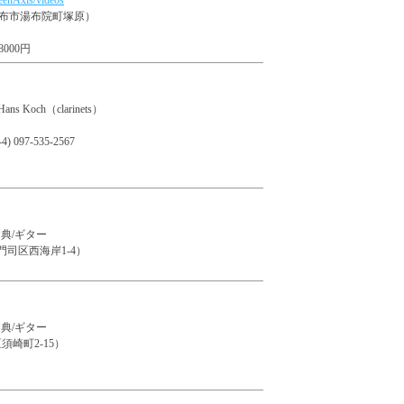
eenAxis/videos
布市湯布院町塚原）
000円
 Hans Koch（clarinets）
 097-535-2567
典/ギター
門司区西海岸1-4）
典/ギター
多区須崎町2-15）