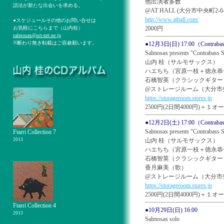
他出演者多数
語法が新たな出会いを求める。
@AT HALL (大分市中央町2-6-4)
http://www.athall.com/
●スケジュールその他のお問い合せは
お気軽にこちらまで（山内桂）
2000円
salmosax@oct-net.ne.jp
※断わり無き転載はご容赦願います。
●12月3日(日) 17:00（Contraba
Salmosax presents "Contrabas
山内 桂（サルモサックス）
ハエちち（宮原一枝＋徳永恭
石橋智英（クラシックギター
@ストレージルーム（大分市生石
https://storageroom.stores.jp
2500円(2日間4000円)＋１
●12月2日(土) 17:00（Contraba
Salmosax presents "Contrabas
Ftarri Collection 7
2013
山内 桂（サルモサックス）
ハエちち（宮原一枝＋徳永恭
石橋智英（クラシックギター
香月麻美（歌）
@ストレージルーム（大分市生石
https://storageroom.stores.jp
2500円(2日間4000円)＋１
Ftarri Collection 4
●10月29日(日) 16:00
2013
Salmosax solo