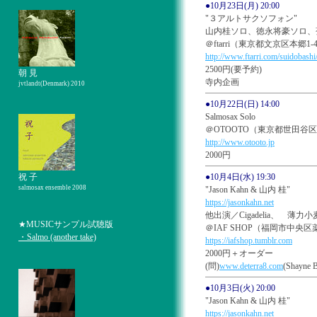
●10月23日(月) 20:00
"３アルトサクソフォン"
山内桂ソロ、徳永将豪ソロ、
＠ftarri（東京都文京区本郷1-4
http://www.ftarri.com/suidobashi
2500円(要予約)
朝 見
寺内企画
jvtlandt(Denmark) 2010
●10月22日(日) 14:00
Salmosax Solo
＠OTOOTO（東京都世田谷区北沢3-
http://www.otooto.jp
2000円
祝 子
●10月4日(水) 19:30
salmosax ensemble 2008
"Jason Kahn & 山内 桂"
https://jasonkahn.net
他出演／Cigadelia、 薄力
★MUSICサンプル試聴版
＠IAF SHOP（福岡市中央区薬院3-
・Salmo (another take)
https://iafshop.tumblr.com
2000円＋オーダー
(問)
www.deterra8.com
(Shayne 
●10月3日(火) 20:00
"Jason Kahn & 山内 桂"
https://jasonkahn.net