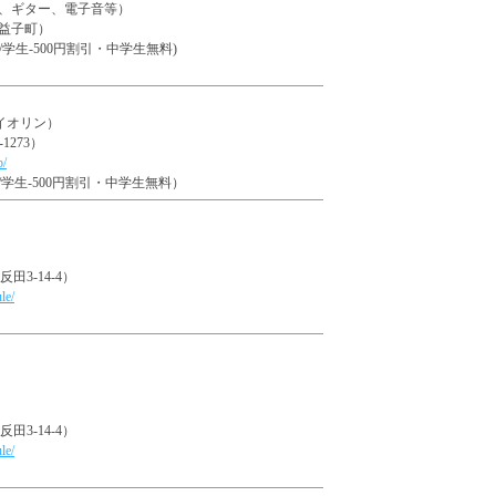
、ギター、電子音等）
益子町）
 /学生-500円割引・中学生無料)
（バイオリン）
1273）
p/
付 /学生-500円割引・中学生無料）
田3-14-4）
le/
田3-14-4）
le/