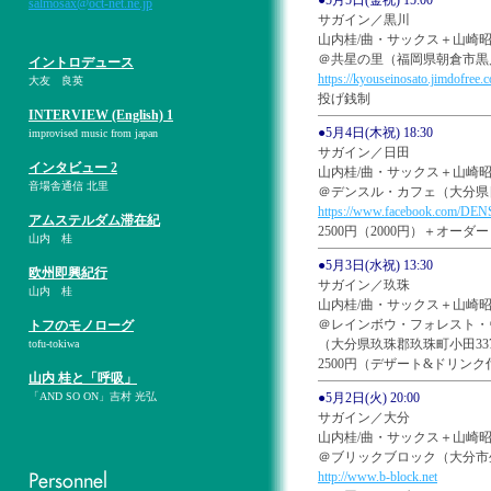
●5月5日(金祝) 15:00
salmosax@oct-net.ne.jp
サガイン／黒川
山内桂/曲・サックス＋山崎昭
＠共星の里（福岡県朝倉市黒川）09
イントロデュース
https://kyouseinosato.jimdofree.
大友 良英
投げ銭制
INTERVIEW (English) 1
●5月4日(木祝) 18:30
improvised music from japan
サガイン／日田
インタビュー 2
山内桂/曲・サックス＋山崎昭
音場舎通信 北里
＠デンスル・カフェ（大分県日田市豆
https://www.facebook.com/D
アムステルダム滞在紀
2500円（2000円）＋オーダー
山内 桂
●5月3日(水祝) 13:30
欧州即興紀行
サガイン／玖珠
山内 桂
山内桂/曲・サックス＋山崎昭
＠レインボウ・フォレスト・
トフのモノローグ
（大分県玖珠郡玖珠町小田337）09
tofu-tokiwa
2500円（デザート&ドリンク
山内 桂と「呼吸」
「AND SO ON」吉村 光弘
●5月2日(火) 20:00
サガイン／大分
山内桂/曲・サックス＋山崎昭
＠ブリックブロック（大分市生石5-7
http://www.b-block.net