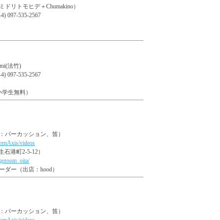
リトモヒデ＋Chumakino）
 097-535-2567
umi(法竹)
 097-535-2567
0円小学生無料）
ランド：パーカッション、笛）
eenAxis/videos
港町2-5-12）
geroom_oita/
オーダー（出店：hood）
ランド：パーカッション、笛）