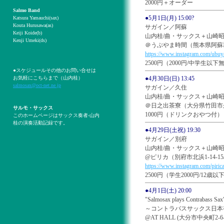
2000円＋オーダー
Salmo Band
●5月1日(月) 15:00?
Katsura Yamauchi(sax)
Kouta Hurusawa(as)
サガイン／阿蘇
Keiji Koide(b)
山内桂/曲・サックス＋山崎昭
Kenji Umeki(ds)
＠うぶやま時間（熊本県阿蘇郡産
https://www.instagram.com/ubuy
2500円（2000円/中学生以
●スケジュールその他のお問い合せは
お気軽にこちらまで（山内桂）
●4月30日(日) 13:45
salmosax@oct-net.ne.jp
サガイン／久住
山内桂/曲・サックス＋山崎昭
＠日之出茶寮（大分県竹田市久住町
サルモ・サックス
1000円（ドリンクおやつ付）
このホームページはサックス奏者-山内
桂の演奏活動記録です。
●4月29日(土祝) 19:30
サガイン／別府
山内桂/曲・サックス＋山崎昭
@ピリカ（別府市北浜1-14-
https://www.instagram.com/pirica
2500円（学生2000円/12
●4月1日(土) 20:00
"Salmosax plays Contrabass Sax
～コントラバスサックス日本
@AT HALL (大分市中央町2-6-4) m