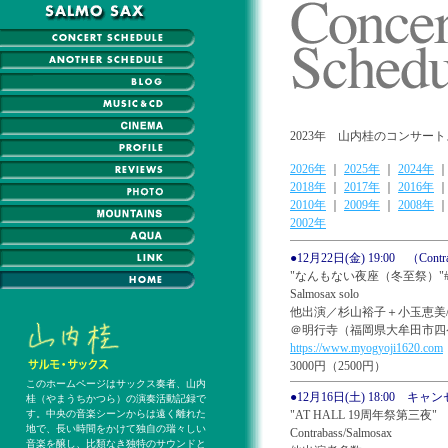
2023年 山内桂のコンサ
2026年
｜
2025年
｜
2024年
｜
2018年
｜
2017年
｜
2016年
2010年
｜
2009年
｜
2008年
2002年
●12月22日(金) 19:00 （Contrab
"なんもない夜座（冬至祭）"#
Salmosax solo
他出演／杉山裕子＋小玉恵美
＠明行寺（福岡県大牟田市四ケ1525
https://www.myogyoji1620.com
3000円（2500円）
このホームページはサックス奏者、山内
●12月16日(土) 18:00 キャ
桂（やまうちかつら）の演奏活動記録で
す。中央の音楽シーンからは遠く離れた
"AT HALL 19周年祭第三夜"
地で、長い時間をかけて独自の瑞々しい
Contrabass/Salmosax
音楽を醸し、比類なき独特のサウンドと