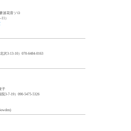
蒼波花音ソロ
-11）
/
13-10）070-6484-0163
小麦子
7-19）090-5475-5326
Bowden)