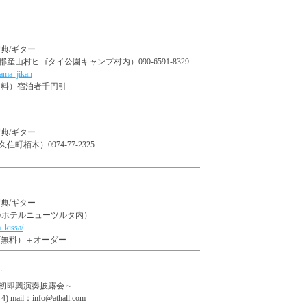
典/ギター
山村ヒゴタイ公園キャンプ村内）090-6591-8329
ama_jikan
下無料）宿泊者千円引
典/ギター
栢木）0974-77-2325
典/ギター
15/ホテルニューツルタ内）
_kissa/
歳以下無料）＋オーダー
"
初即興演奏披露会～
ail：info@athall.com